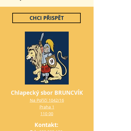
CHCI PŘISPĚT
Chlapecký sbor BRUNCVÍK
N
a Poříčí 1042/16
Praha 1
110 00
Kontakt: