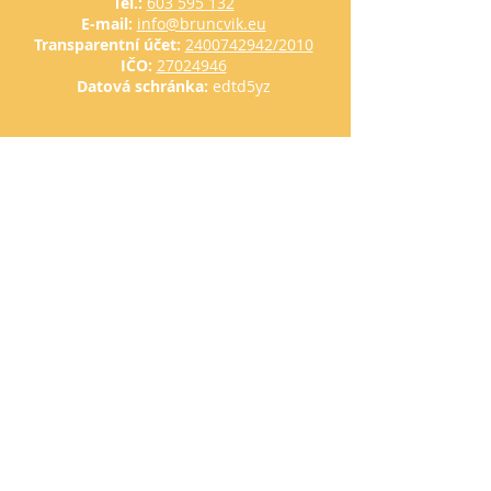
Tel.:
603 595 132​
E-mail:
info@bruncvik.eu
Transparentní účet:
2400742942/2010
IČO:
27024946
Datová schránka:
edtd5yz