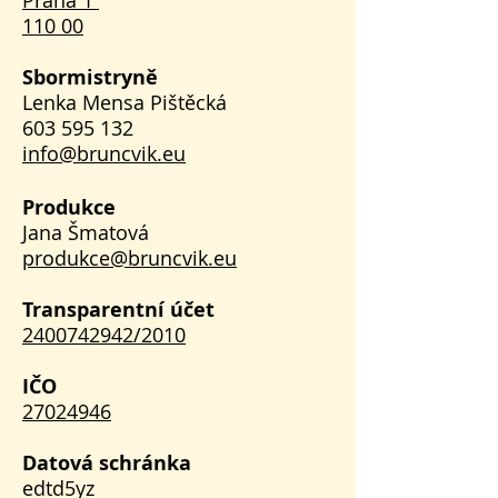
Praha 1
110 00
Sbormistryně
Lenka Mensa Pištěcká
603 595 132
info@bruncvik.eu
Produkce​​
Jana Šmatová
produkce@bruncvik.eu
Transparentní účet
2400742942/2010
IČO
27024946​​​
Datová schránka
edtd5yz